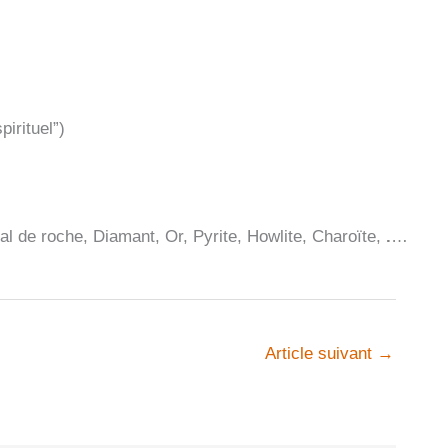
irituel”)
al de roche, Diamant, Or, Pyrite, Howlite, Charoïte,
.
…
Article suivant
→