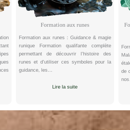
Formation aux runes
Fo
tion
Formation aux runes : Guidance & magie
tant
runique Formation qualifante complète
For
pes
permettant de découvrir l’histoire des
Mal
ques
runes et d’utiliser ces symboles pour la
éta
nces
guidance, les…
de 
no
Lire la suite