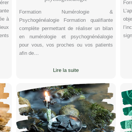
érer
For
ante
L’a
Formation Numérologie &
ée à
obj
Psychogénéalogie Formation qualifiante
eux
l’i
complète permettant de réaliser un bilan
ents
sig
en numérologie et psychognénéalogie
pour vous, vos proches ou vos patients
afin de…
Lire la suite