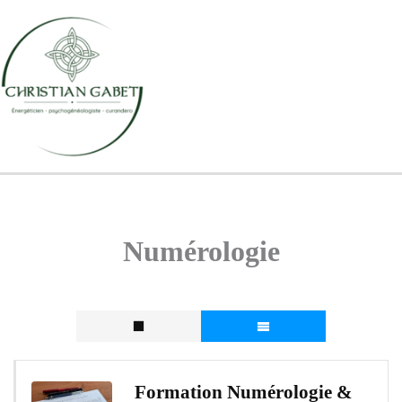
Aller
au
contenu
Numérologie
Formation Numérologie &