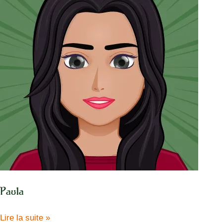
Paula
Paula
Lire la suite »