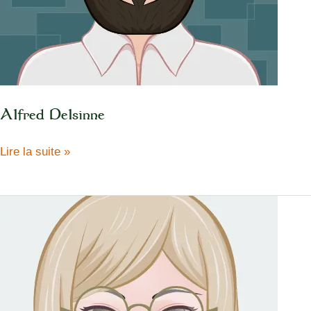
Alfred Delsinne
Alfred
Lire la suite »
Delsinne