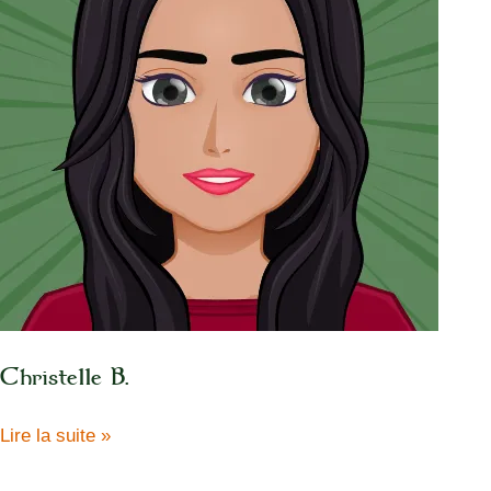
Christelle B.
Christelle
Lire la suite »
B.