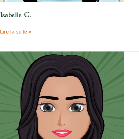
Isabelle G.
Isabelle
Lire la suite »
G.