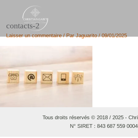
Aller
au
contenu
contacts-2
Laisser un commentaire
/ Par
Jaguarito
/
09/01/2025
Tous droits réservés © 2018 / 2025 - Ch
N° SIRET : 843 687 559 0004