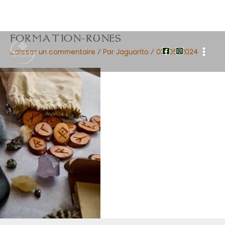
FORMATION-RUNES
Aller
au
Laisser un commentaire
/ Par
Jaguarito
/
02/05/2024
contenu