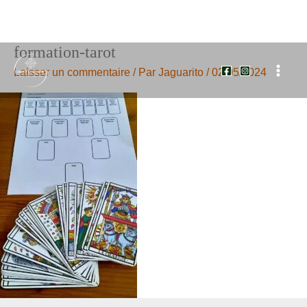
formation-tarot
Aller
au
Laisser un commentaire
/ Par
Jaguarito
/
02/05/2024
contenu