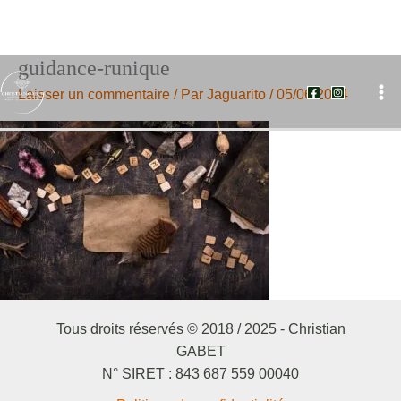
guidance-runique
Aller
au
Laisser un commentaire
/ Par
Jaguarito
/
05/06/2024
contenu
Tous droits réservés © 2018 / 2025 - Christian
GABET
N° SIRET : 843 687 559 00040