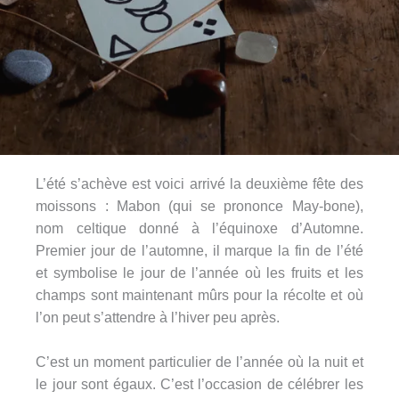
L’été s’achève est voici arrivé la deuxième fête des
moissons : Mabon (qui se prononce May-bone),
nom celtique donné à l’équinoxe d’Automne.
Premier jour de l’automne, il marque la fin de l’été
et symbolise le jour de l’année où les fruits et les
champs sont maintenant mûrs pour la récolte et où
l’on peut s’attendre à l’hiver peu après.
C’est un moment particulier de l’année où la nuit et
le jour sont égaux. C’est l’occasion de célébrer les