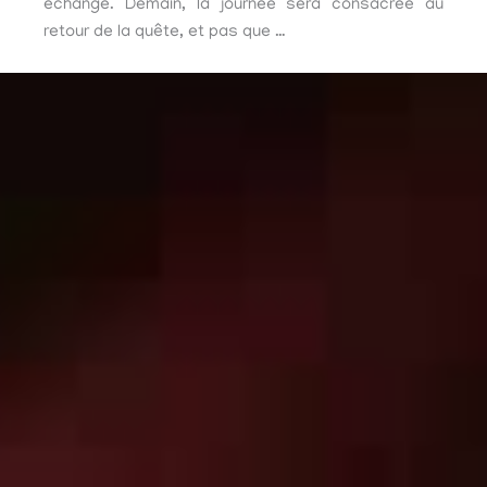
échange. Demain, la journée sera consacrée au
retour de la quête, et pas que …